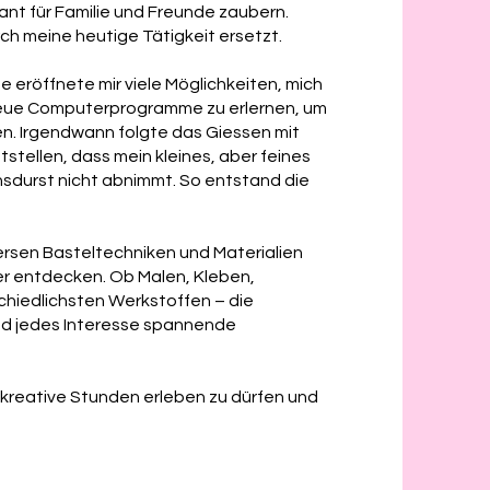
ant für Familie und Freunde zaubern.
h meine heutige Tätigkeit ersetzt.
e eröffnete mir viele Möglichkeiten, mich
 neue Computerprogramme zu erlernen, um
chen. Irgendwann folgte das Giessen mit
stellen, dass mein kleines, aber feines
ensdurst nicht abnimmt. So entstand die
versen Basteltechniken und Materialien
er entdecken. Ob Malen, Kleben,
chiedlichsten Werkstoffen – die
und jedes Interesse spannende
e kreative Stunden erleben zu dürfen und