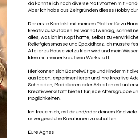
da konnte ich noch diverse Motivtorten mit Fond
Aber ich habe aus Zeitgründen dieses Hobby durc
Der erste Kontakt mit meinem Plotter für zu Haus
kreativ auszutoben. Es war notwendig, schnell
alles, was ich im Kopf hatte, selbst zu verwirkli
Reliefgiessmasse und Epoxidharz. Ich musste fest
Atelier zu Hause viel zu klein wird und mein Wiss
Idee mit meiner kreativen Werkstatt.
Hier können sich Bastelwütige und Kinder mit di
austoben, experimentieren und ihre kreative Ad
Schneiden, Modellieren oder Arbeiten mit unters
Kreativwerkstatt bietet für jede Altersgruppe 
Möglichkeiten.
Ich freue mich, mit dir und/oder deinem Kind viel
unvergessliche Kreationen zu schaffen.
Eure Àgnes