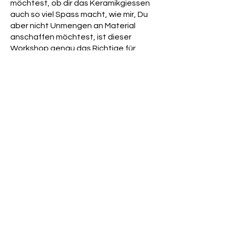
möchtest, ob dir das Keramikgiessen
auch so viel Spass macht, wie mir, Du
aber nicht Unmengen an Material
anschaffen möchtest, ist dieser
Workshop genau das Richtige für
Dich. Und wenn Du nicht genug
bekommen hast, stelle ich Dir den
Platz und alle benötigten Utensilien
und Kreativmaterial in meiner
KreativWerkstatt zur Verfügung.
Ich freue mich auf Dich!
Kontakt
Buchungen
im Lädeli direkt oder über
das Kontaktformular möglich.